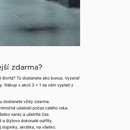
ejší zdarma?
A štvrtá? Tú dostanete ako bonus. Vyzerať
y. Nákup v akcii 3 + 1 sa vám vyplatí z
pu dostanete vždy zdarma.
nimočné udalosti počas celého roka.
etko naraz a ušetríte čas.
é a štýlovo dokonalé outfity.
j doplnky, skrátka, na všetko.