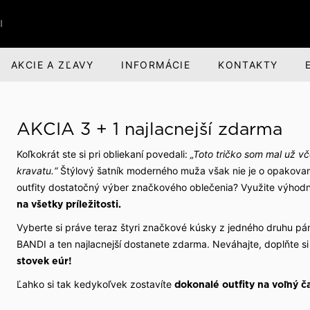
I
AKCIE A ZĽAVY
INFORMÁCIE
KONTAKTY
RI
BANDI BRANDS
KARIÉRA
AKCIA 3 + 1 najlacnejší zdarma
nská obuv
nská zodpovednosť
Darčeky pre mužov
O spoločnosti
Koľkokrát ste si pri obliekaní povedali:
„Toto tričko som mal už vč
voľný čas
evízia a divadlo
Parfumová rada Aprimé 
Voľné pracovné miesta
kravatu.“
Štýlový šatník moderného muža však nie je o opakova
Men
outfity dostatočný výber značkového oblečenia? Využite výhod
buv
ehliadky
Benefity pre zamestnan
na všetky príležitosti.
Caffé BANDI
Vyberte si práve teraz štyri značkové kúsky z jedného druhu pá
Caffé Set BANDI
BANDI a ten najlacnejší dostanete zdarma. Neváhajte, doplňte si 
ivosť o obuv
školy
stovek eúr!
k obuvi
spoločnosti
Ľahko si tak kedykoľvek zostavíte
dokonalé outfity na voľný ča
 sme