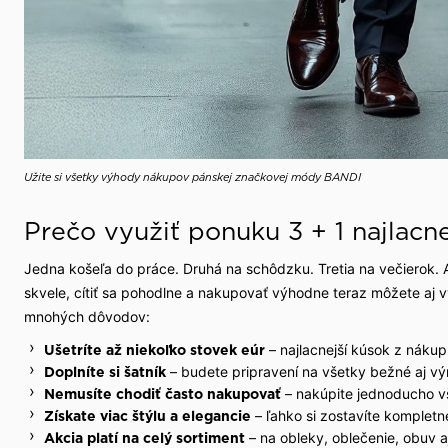
Užite si všetky výhody nákupov pánskej značkovej módy BANDI
Prečo využiť ponuku 3 + 1 najlacn
Jedna košeľa do práce. Druhá na schôdzku. Tretia na večierok. 
skvele, cítiť sa pohodlne a nakupovať výhodne teraz môžete aj v
mnohých dôvodov:
– najlacnejší kúsok z náku
Ušetríte až niekoľko stovek eúr
– budete pripravení na všetky bežné aj vý
Doplníte si šatník
– nakúpite jednoducho vš
Nemusíte chodiť často nakupovať
– ľahko si zostavíte kompletn
Získate viac štýlu a elegancie
– na obleky, oblečenie, obuv a
Akcia platí na celý sortiment