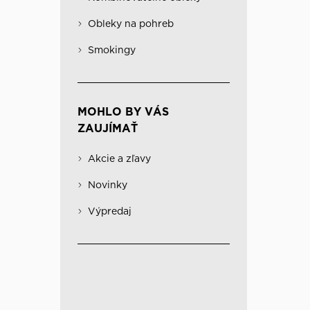
Obleky na pohreb
Kabáty
Významné
Obleky na pohreb
Kombinovateľné obleky
Spodná bielizeň
Smokingy
MOHLO BY VÁS
ZAUJÍMAŤ
Akcie a zľavy
Novinky
Výpredaj