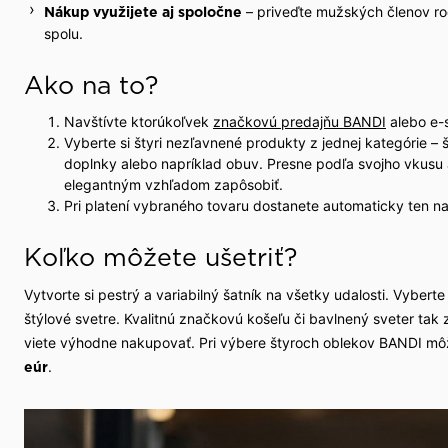
– priveďte mužských členov rod
Nákup využijete aj spoločne
spolu.
Ako na to?
Navštívte ktorúkoľvek
značkovú predajňu BANDI
alebo e
Vyberte si štyri nezľavnené produkty z jednej kategórie – št
doplnky alebo napríklad obuv. Presne podľa svojho vkusu a 
elegantným vzhľadom zapôsobiť.
Pri platení vybraného tovaru dostanete automaticky ten na
Koľko môžete ušetriť?
Vytvorte si pestrý a variabilný šatník na všetky udalosti. Vyberte
štýlové svetre. Kvalitnú značkovú košeľu či bavlnený sveter tak
viete výhodne nakupovať. Pri výbere štyroch oblekov BANDI m
.
eúr