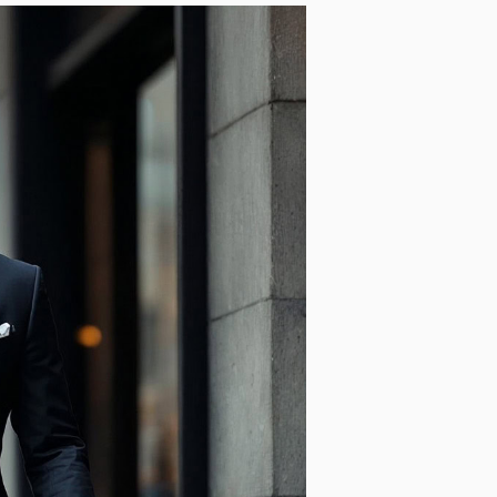
Opasky a traky
Smokingové pásy
Dáždniky