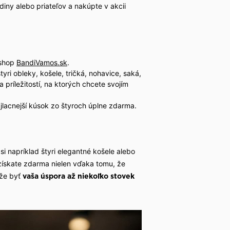
iny alebo priateľov a nakúpte v akcii
-shop
BandiVamos.sk
.
yri obleky, košele, tričká, nohavice, saká,
príležitostí, na ktorých chcete svojím
jlacnejší kúsok zo štyroch úplne zdarma.
 si napríklad štyri elegantné košele alebo
 získate zdarma nielen vďaka tomu, že
ôže byť
vaša úspora až niekoľko stovek