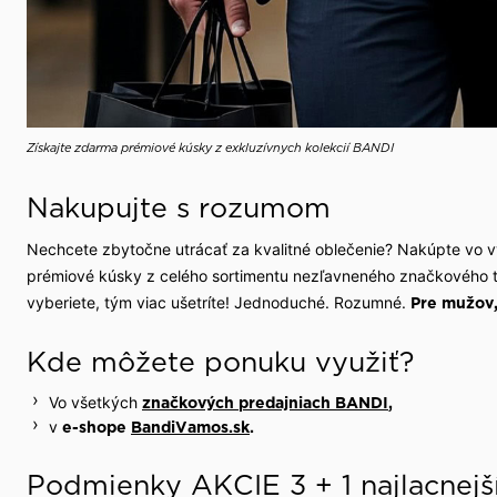
Získajte zdarma prémiové kúsky z exkluzívnych kolekcií BANDI
Nakupujte s rozumom
Nechcete zbytočne utrácať za kvalitné oblečenie? Nakúpte vo vý
prémiové kúsky z celého sortimentu nezľavneného značkového to
vyberiete, tým viac ušetríte! Jednoduché. Rozumné.
Pre mužov, 
Kde môžete ponuku využiť?
Vo všetkých
značkových predajniach BANDI
,
v
e-shope
BandiVamos.sk
.
Podmienky AKCIE 3 + 1 najlacnejš