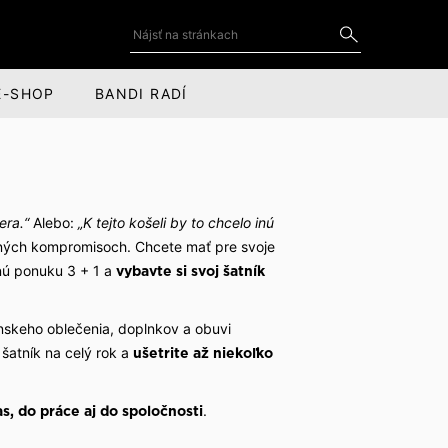
E-SHOP
BANDI RADÍ
DOPLNKY
SOCIÁLNE SIETE
Kravaty a motýliky
YouTube
era.“
Alebo:
„K tejto košeli by to chcelo inú
for
Kravatové spony
LinkedIn
ných kompromisoch. Chcete mať pre svoje
nú ponuku 3 + 1 a
vybavte si svoj šatník
cov
Manžetové gombíky
Instagram
Vreckovky do saka
Facebook
nskeho oblečenia, doplnkov a obuvi
šatník na celý rok a
ušetrite až niekoľko
Kožené doplnky
Šály, čiapky a rukavice
.
s, do práce aj do spoločnosti
Obaly na oblek