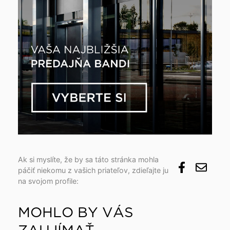
Ak si myslíte, že by sa táto stránka mohla
páčiť niekomu z vašich priateľov, zdieľajte ju
na svojom profile:
MOHLO BY VÁS