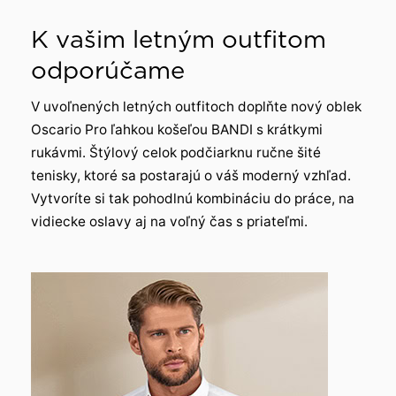
K vašim letným outfitom
odporúčame
V uvoľnených letných outfitoch doplňte nový oblek
Oscario Pro ľahkou košeľou BANDI s krátkymi
rukávmi. Štýlový celok podčiarknu ručne šité
tenisky, ktoré sa postarajú o váš moderný vzhľad.
Vytvoríte si tak pohodlnú kombináciu do práce, na
vidiecke oslavy aj na voľný čas s priateľmi.