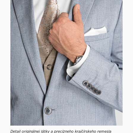
Detail originálnej látky a precízneho krajčírskeho remesla