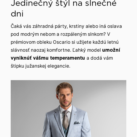
Jedinečný štýl na slnečné
dni
Čaká vás záhradná párty, krstiny alebo iná oslava
pod modrým nebom a rozpáleným slnkom? V
prémiovom obleku Oscario si užijete každú letnú
slávnosť naozaj komfortne. Ľahký model
umožní
vyniknúť vášmu temperamentu
a dodá vám
štipku južanskej elegancie.