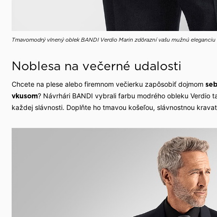
Tmavomodrý vlnený oblek BANDI Verdio Marin zdôrazní vašu mužnú eleganciu
Noblesa na večerné udalosti
Chcete na plese alebo firemnom večierku zapôsobiť dojmom
se
? Návrhári BANDI vybrali farbu modrého obleku Verdio 
vkusom
každej slávnosti. Doplňte ho tmavou košeľou, slávnostnou krava