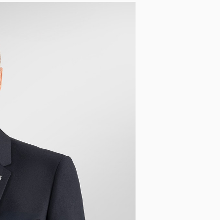
Opasky a traky
Smokingové pásy
Dáždniky