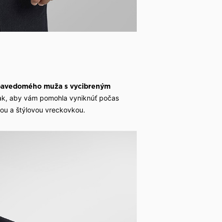
bavedomého muža s vycibreným
tak, aby vám pomohla vyniknúť počas
tou a štýlovou vreckovkou.