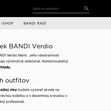
E-SHOP
BANDI RADÍ
DOPLNKY
SOCIÁLNE SIETE
ek BANDI Verdio
Kravaty a motýliky
YouTube
NDI Verdio Marin. Jeho všestrannosť
for
Kravatové spony
LinkedIn
adajú výnimočné oblečenie. Kombinovateľný
hľadu.
cov
Manžetové gombíky
Instagram
h outfitov
Vreckovky do saka
Facebook
Kožené doplnky
budete vyzerať skvele na
jšej vlny
právnou košeľou a s decentnou kravatou v
Šály, čiapky a rukavice
ný profesionál.
Obaly na oblek