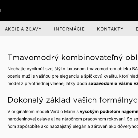
I
AKCIE A ZĽAVY
INFORMÁCIE
KONTAKTY
RI
BANDI BRANDS
KARIÉRA
Tmavomodrý kombinovateľný obl
nská obuv
nská zodpovednosť
Darčeky pre mužov
O spoločnosti
Nechajte vyniknúť svoj štýl v luxusnom tmavomodrom obleku BA
voľný čas
evízia a divadlo
Parfumová rada Aprimé 
Voľné pracovné miesta
ocenia muži s vášňou pre eleganciu a špičkovú kvalitu, ktorí hľ
Men
model z prvotriednej vlnenej látky dodá
sebavedomie vášmu vz
buv
ehliadky
Benefity pre zamestnan
Caffé BANDI
Dokonalý základ vašich formálnyc
Caffé Set BANDI
ivosť o obuv
školy
V originálnom modeli Verdio Marin s
vysokým podielom najjemne
narodeninovej oslave aj na náročnom pracovnom rokovaní. So s
k obuvi
spoločnosti
ňom zapôsobíte ako naozajstný elegán a zároveň ako dôveryhod
 sme