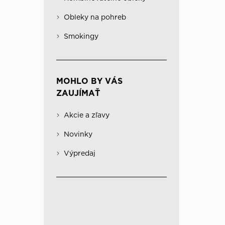
Obleky na pohreb
Kabáty
Významné
Obleky na pohreb
Kombinovateľné obleky
Spodná bielizeň
Smokingy
MOHLO BY VÁS
ZAUJÍMAŤ
Akcie a zľavy
Novinky
Výpredaj