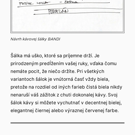
Návrh kávovej šálky BANDI
Šálka má uško, ktoré sa príjemne drží. Je
prirodzeným predĺžením vašej ruky, vďaka čomu
nemáte pocit, že niečo držíte. Pri všetkých
variantoch šálok je vnútorná časť vždy biela,
pretože na rozdiel od iných farieb čistá biela nikdy
nenaruší váš zážitok z chuti dokonalej kávy. Svoj
šálok kávy si môžete vychutnať v decentnej bielej,
elegantnej čiernej alebo výraznej červenej farbe.