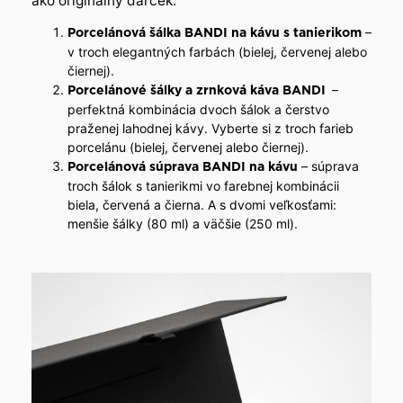
ako originálny darček:
–
Porcelánová šálka BANDI na kávu s tanierikom
v troch elegantných farbách (bielej, červenej alebo
čiernej).
–
Porcelánové šálky a zrnková káva BANDI
perfektná kombinácia dvoch šálok a čerstvo
praženej lahodnej kávy. Vyberte si z troch farieb
porcelánu (bielej, červenej alebo čiernej).
– súprava
Porcelánová súprava BANDI
na kávu
troch šálok s tanierikmi vo farebnej kombinácii
biela, červená a čierna. A s dvomi veľkosťami:
menšie šálky (80 ml) a väčšie (250 ml).