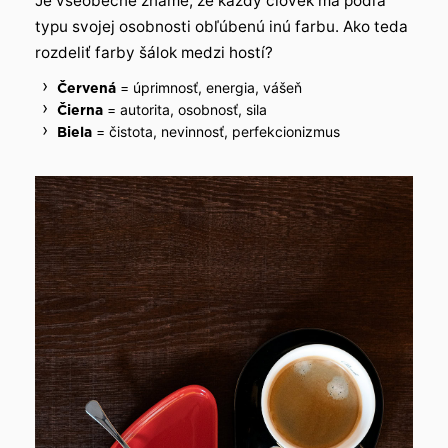
Je všeobecne známe, že každý človek má podľa
typu svojej osobnosti obľúbenú inú farbu. Ako teda
rozdeliť farby šálok medzi hostí?
= úprimnosť, energia, vášeň
Červená
= autorita, osobnosť, sila
Čierna
= čistota, nevinnosť, perfekcionizmus
Biela