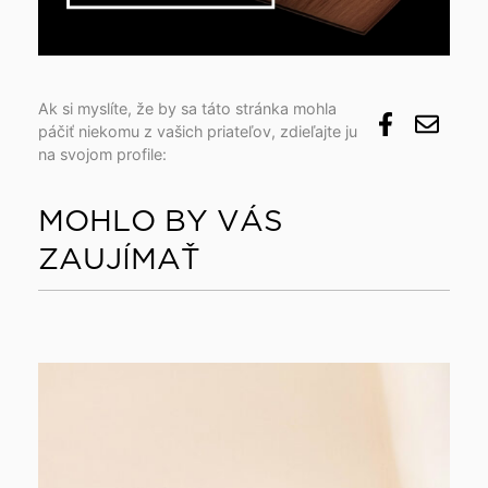
Ak si myslíte, že by sa táto stránka mohla
páčiť niekomu z vašich priateľov, zdieľajte ju
na svojom profile:
MOHLO BY VÁS
ZAUJÍMAŤ