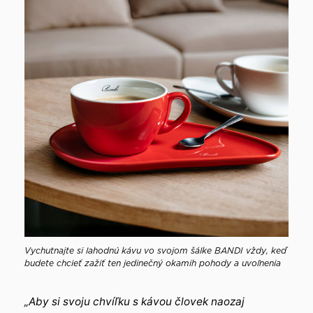
Vychutnajte si lahodnú kávu vo svojom šálke BANDI vždy, keď
budete chcieť zažiť ten jedinečný okamih pohody a uvoľnenia
„Aby si svoju chvíľku s kávou človek naozaj