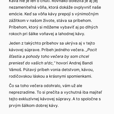
Káva nie je len o chuti. Rovnako dôležitá je aj jej
nezameniteľná vôňa, ktorá dokáže ovplyvniť naše
emócie. Keď sa vôňa kávy prepojí s výnimočným
zážitkom v našom živote, stáva sa príbehom.
Príbehom, ktorý si môžeme vybaviť aj po dlhých
rokoch pri šálke voňavej a lahodnej kávy.
Jeden z takýchto príbehov sa ukrýva aj v tejto
kávovej súprave. Príbeh jedného večera.
„Pocit
šťastia a pohody toho večera by som chcel
preniesť do vašich sŕdc,“
hovorí Andrej Bandi
Vámoš. Pútavý príbeh vonia detstvom, kávou,
rodičovskou láskou a krásnymi spomienkami.
Čo sa toho večera odohralo, vám už ale
neprezradíme. To si prečíta a vychutná iba majiteľ
tejto exkluzívnej kávovej súpravy. A to spoločne s
prvým šálkom dobrej kávy.