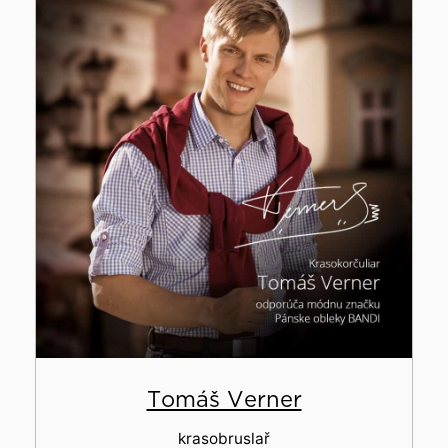
Tomáš Verner
krasobruslař