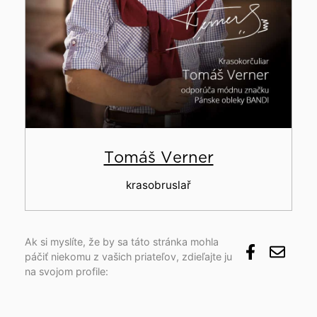
Tomáš Verner
krasobruslař
Ak si myslíte, že by sa táto stránka mohla
páčiť niekomu z vašich priateľov, zdieľajte ju
na svojom profile: