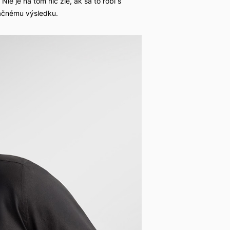
ie je na tom nič zlé, ak sa to robí s
opačnému výsledku.