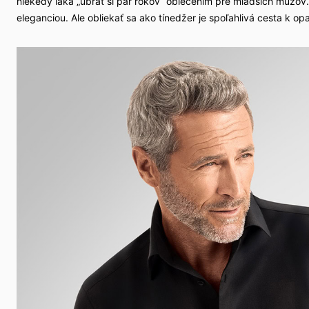
niekedy láka „ubrať si pár rokov“ oblečením pre mladších mužov. N
eleganciou. Ale obliekať sa ako tínedžer je spoľahlivá cesta k 