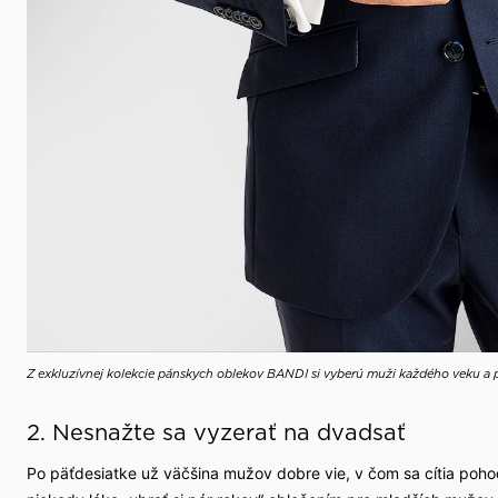
Z exkluzívnej kolekcie pánskych oblekov BANDI si vyberú muži každého veku a 
2. Nesnažte sa vyzerať na dvadsať
Po päťdesiatke už väčšina mužov dobre vie, v čom sa cítia pohod