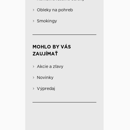
Obleky na pohreb
Kabáty
Významné
Obleky na pohreb
Kombinovateľné obleky
Spodná bielizeň
Smokingy
MOHLO BY VÁS
ZAUJÍMAŤ
Akcie a zľavy
Novinky
Výpredaj