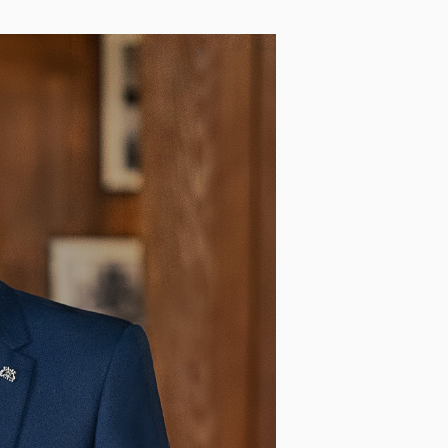
Opasky a traky
Smokingové pásy
Dáždniky