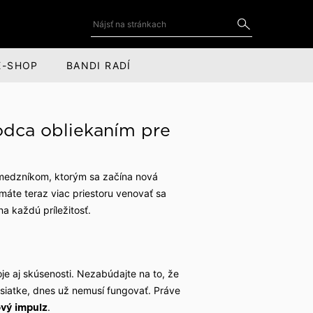
E-SHOP
BANDI RADÍ
DOPLNKY
SOCIÁLNE SIETE
odca obliekaním pre
Kravaty a motýliky
YouTube
for
Kravatové spony
LinkedIn
 medzníkom, ktorým sa začína nová
máte teraz viac priestoru venovať sa
cov
Manžetové gombíky
Instagram
na každú príležitosť.
Vreckovky do saka
Facebook
Kožené doplnky
je aj skúsenosti. Nezabúdajte na to, že
Šály, čiapky a rukavice
ridsiatke, dnes už nemusí fungovať. Práve
Obaly na oblek
.
vý impulz