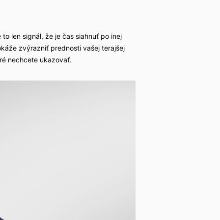
o len signál, že je čas siahnuť po inej
káže zvýrazniť prednosti vašej terajšej
oré nechcete ukazovať.