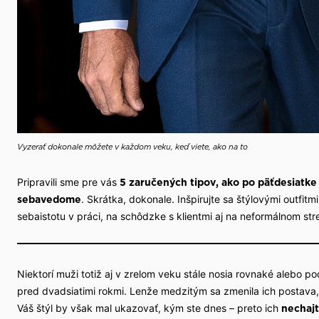
Vyzerať dokonale môžete v každom veku, keď viete, ako na to
Pripravili sme pre vás
5 zaručených tipov, ako po päťdesiatke 
. Skrátka, dokonale. Inšpirujte sa štýlovými outfi
sebavedome
sebaistotu v práci, na schôdzke s klientmi aj na neformálnom stre
Niektorí muži totiž aj v zrelom veku stále nosia rovnaké alebo p
pred dvadsiatimi rokmi. Lenže medzitým sa zmenila ich postava, 
Váš štýl by však mal ukazovať, kým ste dnes – preto ich
nechajt