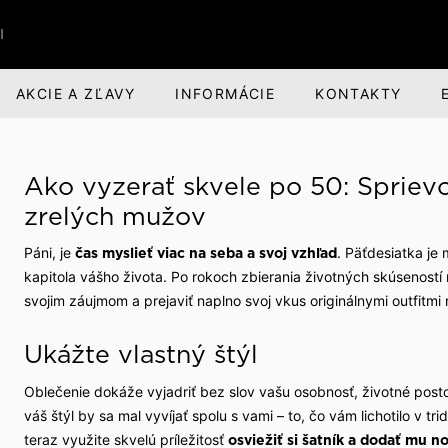
I
AKCIE A ZĽAVY
INFORMÁCIE
KONTAKTY
RI
BANDI BRANDS
KARIÉRA
Ako vyzerať skvele po 50: Spriev
nská obuv
nská zodpovednosť
Darčeky pre mužov
O spoločnosti
zrelých mužov
voľný čas
evízia a divadlo
Parfumová rada Aprimé 
Voľné pracovné miesta
Páni, je
. Päťdesiatka je
čas myslieť viac na seba a svoj vzhľad
Men
kapitola vášho života. Po rokoch zbierania životných skúseností 
buv
ehliadky
Benefity pre zamestnan
Caffé BANDI
svojim záujmom a prejaviť naplno svoj vkus originálnymi outfitmi 
Caffé Set BANDI
Ukážte vlastný štýl
ivosť o obuv
školy
Oblečenie dokáže vyjadriť bez slov vašu osobnosť, životné posto
k obuvi
spoločnosti
váš štýl by sa mal vyvíjať spolu s vami – to, čo vám lichotilo v t
 sme
teraz využite skvelú príležitosť
osviežiť si šatník a
dodať mu no