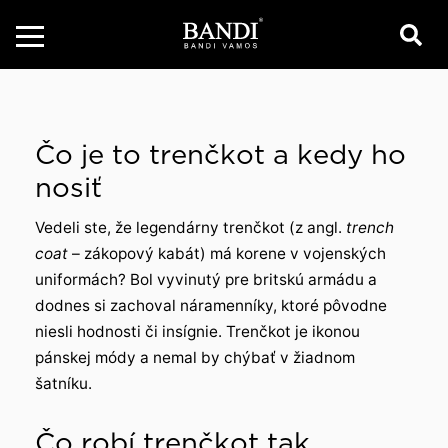
Čo je to trenčkot a kedy ho
nosiť
Vedeli ste, že legendárny trenčkot (z angl.
trench
coat
– zákopový kabát) má korene v vojenských
uniformách? Bol vyvinutý pre britskú armádu a
dodnes si zachoval náramenníky, ktoré pôvodne
niesli hodnosti či insígnie. Trenčkot je ikonou
pánskej módy a nemal by chýbať v žiadnom
šatníku.
Čo robí trenčkot tak