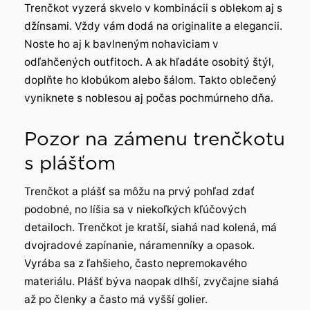
Trenčkot vyzerá skvelo v kombinácii s oblekom aj s
džínsami. Vždy vám dodá na originalite a elegancii.
Noste ho aj k bavlneným nohaviciam v
odľahčených outfitoch. A ak hľadáte osobitý štýl,
doplňte ho klobúkom alebo šálom. Takto oblečený
vyniknete s noblesou aj počas pochmúrneho dňa.
Pozor na zámenu trenčkotu
s plášťom
Trenčkot a plášť sa môžu na prvý pohľad zdať
podobné, no líšia sa v niekoľkých kľúčových
detailoch. Trenčkot je kratší, siahá nad kolená, má
dvojradové zapínanie, náramenníky a opasok.
Vyrába sa z ľahšieho, často nepremokavého
materiálu. Plášť býva naopak dlhší, zvyčajne siahá
až po členky a často má vyšší golier.