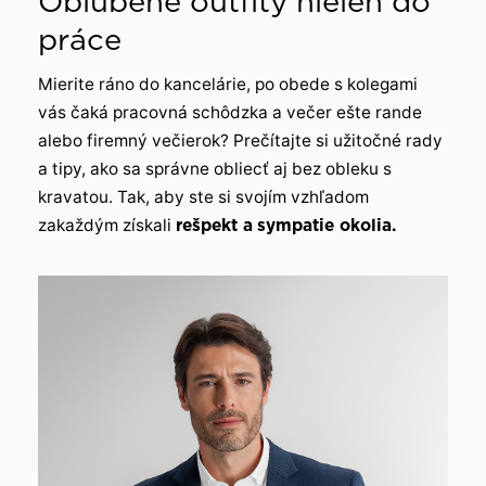
Obľúbené outfity nielen do
práce
Mierite ráno do kancelárie, po obede s kolegami
vás čaká pracovná schôdzka a večer ešte rande
alebo firemný večierok? Prečítajte si užitočné rady
a tipy, ako sa správne obliecť aj bez obleku s
kravatou. Tak, aby ste si svojím vzhľadom
zakaždým získali
rešpekt a
sympatie okolia.