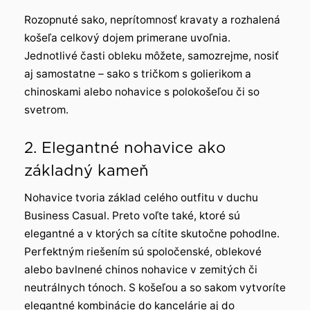
Rozopnuté sako, neprítomnosť kravaty a rozhalená
košeľa celkový dojem primerane uvoľnia.
Jednotlivé časti obleku môžete, samozrejme, nosiť
aj samostatne – sako s tričkom s golierikom a
chinoskami alebo nohavice s polokošeľou či so
svetrom.
2. Elegantné nohavice ako
základný kameň
Nohavice tvoria základ celého outfitu v duchu
Business Casual. Preto voľte také, ktoré sú
elegantné a v ktorých sa cítite skutočne pohodlne.
Perfektným riešením sú spoločenské, oblekové
alebo bavlnené chinos nohavice v zemitých či
neutrálnych tónoch. S košeľou a so sakom vytvoríte
elegantné kombinácie do kancelárie aj do