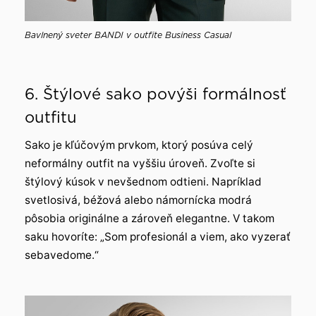
Bavlnený sveter BANDI v outfite Business Casual
6. Štýlové sako povýši formálnosť
outfitu
Sako je kľúčovým prvkom, ktorý posúva celý
neformálny outfit na vyššiu úroveň. Zvoľte si
štýlový kúsok v nevšednom odtieni. Napríklad
svetlosivá, béžová alebo námornícka modrá
pôsobia originálne a zároveň elegantne. V takom
saku hovoríte: „Som profesionál a viem, ako vyzerať
sebavedome.“