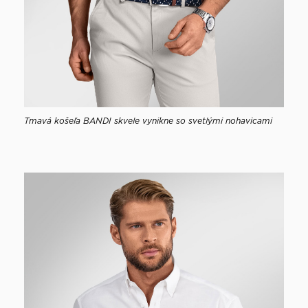
Tmavá košeľa BANDI skvele vynikne so svetlými nohavicami