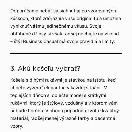
Odporúčame nebáť sa siahnuť aj po vzorovaných
kúskoch, ktoré zdôraznia vašu originalitu a umožnia
vyniknúť vášmu jedinečnému vkusu. Svoje
obľúbené džínsy si však radšej nechajte na víkend
– štýl Business Casual má svoje pravidlá a limity.
3. Akú košeľu vybrať?
Košeľa s dlhými rukávmi je stávkou na istotu, keď
chcete vyzerať elegantne v každej situácii. V
teplejších dňoch si oblečte model s krátkymi
rukávmi, ktorý je štýlový, vzdušný a v ktorom vám
nebude horúco. V oboch prípadoch zvoľte kvalitný
materiál, radšej menej výrazné farby a decentné
vzory.