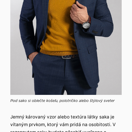
Pod sako si oblečte košeľu, polotričko alebo štýlový sveter
Jemný károvaný vzor alebo textúra látky saka je
vítaným prvkom, ktorý vám pridá na osobitosti. V