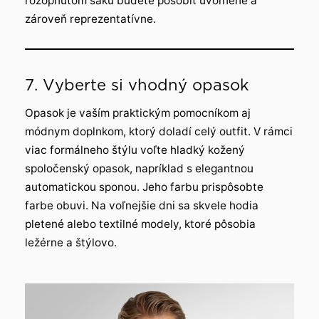
rozopnutom saku budete pôsobiť uvoľnene a
zároveň reprezentatívne.
7. Vyberte si vhodný opasok
Opasok je vaším praktickým pomocníkom aj
módnym doplnkom, ktorý doladí celý outfit. V rámci
viac formálneho štýlu voľte hladký kožený
spoločenský opasok, napríklad s elegantnou
automatickou sponou. Jeho farbu prispôsobte
farbe obuvi. Na voľnejšie dni sa skvele hodia
pletené alebo textilné modely, ktoré pôsobia
ležérne a štýlovo.