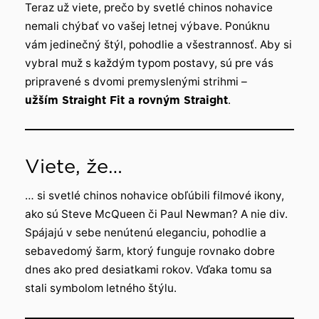
Teraz už viete, prečo by svetlé chinos nohavice
nemali chýbať vo vašej letnej výbave. Ponúknu
vám jedinečný štýl, pohodlie a všestrannosť. Aby si
vybral muž s každým typom postavy, sú pre vás
pripravené s dvomi premyslenými strihmi –
užším Straight Fit a rovným Straight
.
Viete, že…
… si svetlé chinos nohavice obľúbili filmové ikony,
ako sú Steve McQueen či Paul Newman? A nie div.
Spájajú v sebe nenútenú eleganciu, pohodlie a
sebavedomý šarm, ktorý funguje rovnako dobre
dnes ako pred desiatkami rokov. Vďaka tomu sa
stali symbolom letného štýlu.