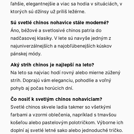
ľahšie, elegantnejšie a viac sa hodia v situáciách, v
ktorých sú džínsy už príliš ležérne.
Sú svetlé chinos nohavice stále moderné?
Áno, béžové a svetlosivé chinos patria do
nadčasovej klasiky. V lete sú navyše jedným z
najuniverzálnejších a najobľúbenejších kúskov
pánskej módy.
Aký strih chinos je najlepší na leto?
Na leto sa najviac hodí rovný alebo mierne zúžený
strih. Doprajú vám eleganciu, pohodlie a voľný
pohyb aj počas horúcich dní.
Čo nosiť k svetlým chinos nohaviciam?
Svetlé chinos skvele ladia takmer so všetkými
farbami a vzormi oblečenia, napríklad s tmavšou
košeľou alebo pastelovým polotričkom. Výborne ich
doplní aj svetlé letné sako alebo jednoduché tričko.