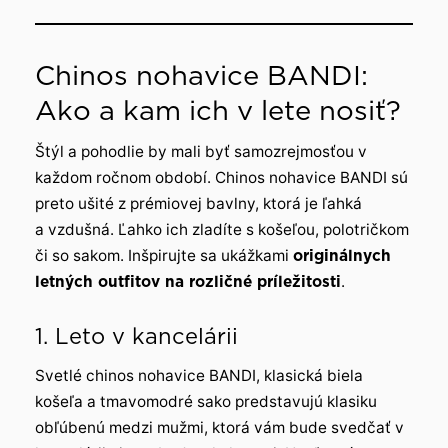
Chinos nohavice BANDI:
Ako a kam ich v lete nosiť?
Štýl a pohodlie by mali byť samozrejmosťou v
každom ročnom období. Chinos nohavice BANDI sú
preto ušité z prémiovej bavlny, ktorá je ľahká
a vzdušná. Ľahko ich zladíte s košeľou, polotričkom
či so sakom. Inšpirujte sa ukážkami
originálnych
letných outfitov na rozličné príležitosti
.
1. Leto v kancelárii
Svetlé chinos nohavice BANDI, klasická biela
košeľa a tmavomodré sako predstavujú klasiku
obľúbenú medzi mužmi, ktorá vám bude svedčať v