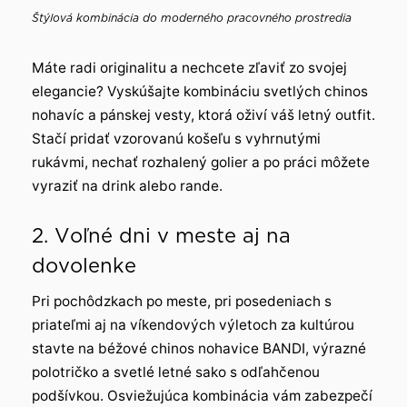
Štýlová kombinácia do moderného pracovného prostredia
Máte radi originalitu a nechcete zľaviť zo svojej
elegancie? Vyskúšajte kombináciu svetlých chinos
nohavíc a pánskej vesty, ktorá oživí váš letný outfit.
Stačí pridať vzorovanú košeľu s vyhrnutými
rukávmi, nechať rozhalený golier a po práci môžete
vyraziť na drink alebo rande.
2. Voľné dni v meste aj na
dovolenke
Pri pochôdzkach po meste, pri posedeniach s
priateľmi aj na víkendových výletoch za kultúrou
stavte na béžové chinos nohavice BANDI, výrazné
polotričko a svetlé letné sako s odľahčenou
podšívkou. Osviežujúca kombinácia vám zabezpečí