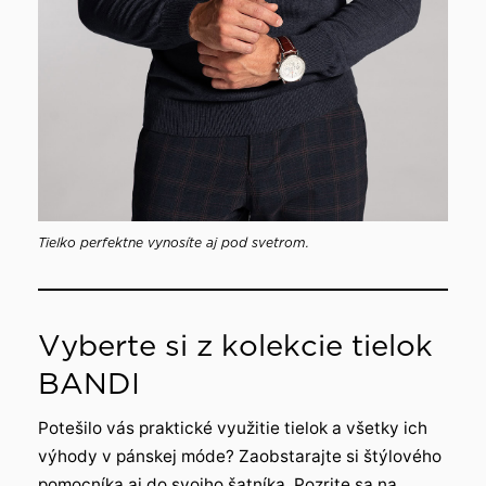
Tielko perfektne vynosíte aj pod svetrom.
Vyberte si z kolekcie tielok
BANDI
Potešilo vás praktické využitie tielok a všetky ich
výhody v pánskej móde? Zaobstarajte si štýlového
pomocníka aj do svojho šatníka. Pozrite sa na