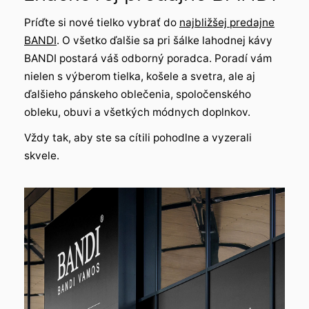
Príďte si nové tielko vybrať do
najbližšej predajne
BANDI
. O všetko ďalšie sa pri šálke lahodnej kávy
BANDI postará váš odborný poradca. Poradí vám
nielen s výberom tielka, košele a svetra, ale aj
ďalšieho pánskeho oblečenia, spoločenského
obleku, obuvi a všetkých módnych doplnkov.
Vždy tak, aby ste sa cítili pohodlne a vyzerali
skvele.