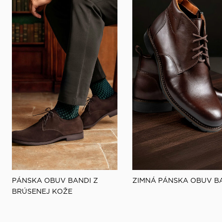
 udalosti
PÁNSKA OBUV BANDI Z
ZIMNÁ PÁNSKA OBUV B
BRÚSENEJ KOŽE