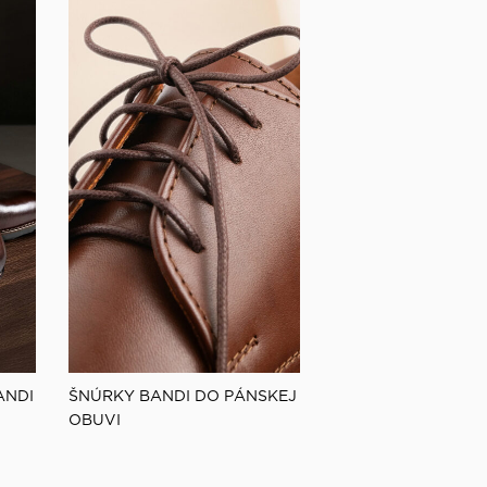
Opasky a traky
Smokingové pásy
Dáždniky
ANDI
ŠNÚRKY BANDI DO PÁNSKEJ
OBUVI