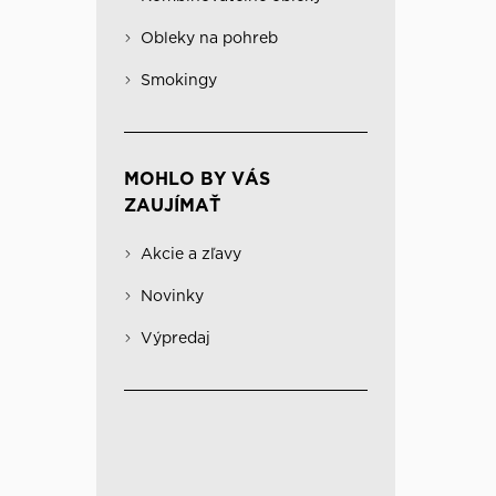
Obleky na pohreb
Kabáty
Významné
Obleky na pohreb
Kombinovateľné obleky
Spodná bielizeň
Smokingy
MOHLO BY VÁS
ZAUJÍMAŤ
Akcie a zľavy
Novinky
Výpredaj