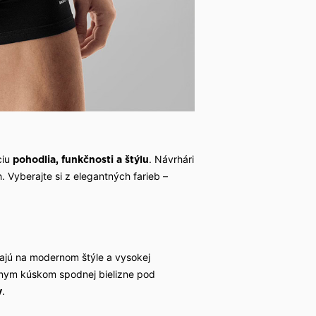
ciu
. Návrhári
pohodlia, funkčnosti a štýlu
. Vyberajte si z elegantných farieb –
adajú na modernom štýle a vysokej
álnym kúskom spodnej bielizne pod
.
y