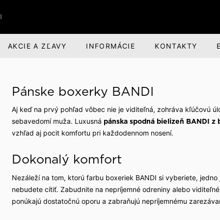
I
AKCIE A ZĽAVY
INFORMÁCIE
KONTAKTY
RI
BANDI BRANDS
KARIÉRA
Pánske boxerky BANDI
nská obuv
nská zodpovednosť
Darčeky pre mužov
O spoločnosti
Aj keď na prvý pohľad vôbec nie je viditeľná, zohráva kľúčovú ú
voľný čas
evízia a divadlo
Parfumová rada Aprimé 
Voľné pracovné miesta
sebavedomí muža. Luxusná
pánska spodná bielizeň BANDI z 
Men
vzhľad aj pocit komfortu pri každodennom nosení.
buv
ehliadky
Benefity pre zamestnan
Caffé BANDI
Dokonalý komfort
Caffé Set BANDI
ivosť o obuv
školy
Nezáleží na tom, ktorú farbu boxeriek BANDI si vyberiete, jedno 
nebudete cítiť. Zabudnite na nepríjemné odreniny alebo viditeľn
k obuvi
spoločnosti
ponúkajú dostatočnú oporu a zabraňujú nepríjemnému zarezávan
 sme