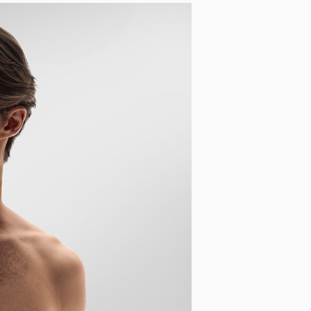
Opasky a traky
Smokingové pásy
Dáždniky