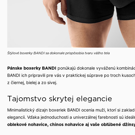
Štýlové boxerky BANDI sa dokonale prispôsobia tvaru vášho tela
ponúkajú dokonale vyváženú kombiná
Pánske boxerky BANDI
BANDI ich pripravili pre vás v praktickej súprave po troch kusoch
z čiernej, bielej a zo sivej.
Tajomstvo skrytej elegancie
Minimalistický dizajn boxeriek BANDI ocenia muži, ktorí si zakl
elegancii. Vďaka jednoduchosti a univerzálnej farebnosti sú ide
oblekové nohavice, chinos nohavice aj vaše obľúbené džíns