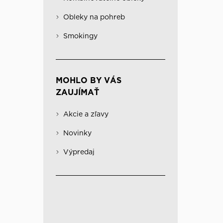
Obleky na pohreb
Kabáty
Významné
Obleky na pohreb
Kombinovateľné obleky
Spodná bielizeň
Smokingy
MOHLO BY VÁS
ZAUJÍMAŤ
Akcie a zľavy
Novinky
Výpredaj