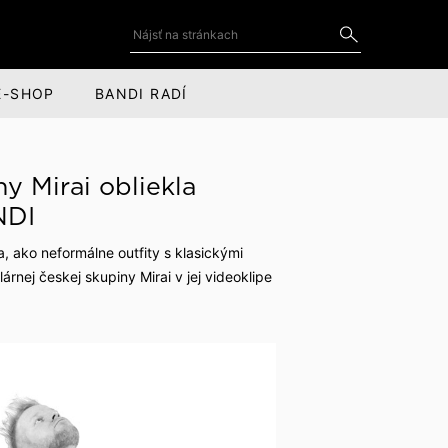
E-SHOP
BANDI RADÍ
DOPLNKY
SOCIÁLNE SIETE
y Mirai obliekla
Kravaty a motýliky
YouTube
NDI
for
Kravatové spony
LinkedIn
a, ako neformálne outfity s klasickými
nej českej skupiny Mirai v jej videoklipe
cov
Manžetové gombíky
Instagram
Vreckovky do saka
Facebook
Kožené doplnky
Šály, čiapky a rukavice
Obaly na oblek