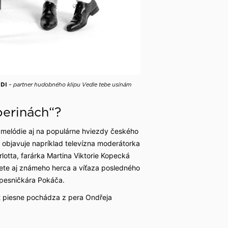
NDI
– partner hudobného klipu Vedle tebe usínám
perinách“?
ej melódie aj na populárne hviezdy českého
a objavuje napríklad televízna moderátorka
otta, farárka Martina Viktorie Kopecká
nete aj známeho herca a víťaza posledného
 pesničkára Pokáča.
xt piesne pochádza z pera Ondřeja