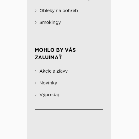
Obleky na pohreb
Kabáty
Významné
Obleky na pohreb
Kombinovateľné obleky
Spodná bielizeň
Smokingy
MOHLO BY VÁS
ZAUJÍMAŤ
Akcie a zľavy
Novinky
Výpredaj