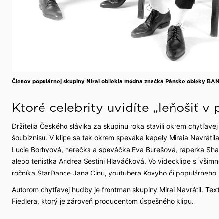
Členov populárnej skupiny Mirai obliekla módna značka Pánske obleky BA
Ktoré celebrity uvidíte „leňošiť v 
Držitelia Českého slávika za skupinu roka stavili okrem chytľav
šoubiznisu. V klipe sa tak okrem speváka kapely Miraia Navrátil
Lucie Borhyová, herečka a speváčka Eva Burešová, raperka Sharl
alebo tenistka Andrea Sestini Hlaváčková. Vo videoklipe si všim
ročníka StarDance Jana Cinu, youtubera Kovyho či populárneho
Autorom chytľavej hudby je frontman skupiny Mirai Navrátil. Te
Fiedlera, ktorý je zároveň producentom úspešného klipu.