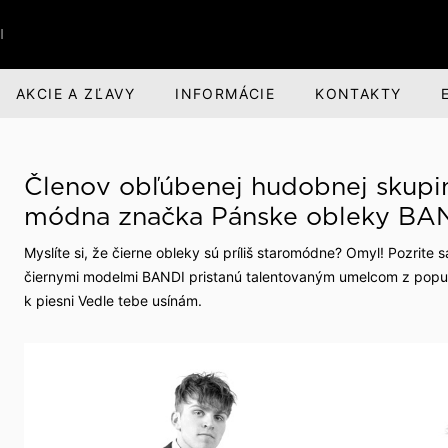
I
AKCIE A ZĽAVY
INFORMÁCIE
KONTAKTY
RI
BANDI BRANDS
KARIÉRA
Členov obľúbenej hudobnej skupin
nská obuv
nská zodpovednosť
Darčeky pre mužov
O spoločnosti
módna značka Pánske obleky BA
voľný čas
evízia a divadlo
Parfumová rada Aprimé 
Voľné pracovné miesta
Myslíte si, že čierne obleky sú príliš staromódne? Omyl! Pozrite s
Men
čiernymi modelmi BANDI pristanú talentovaným umelcom z populár
buv
ehliadky
Benefity pre zamestnan
Caffé BANDI
k piesni Vedle tebe usínám.
Caffé Set BANDI
ivosť o obuv
školy
k obuvi
spoločnosti
 sme