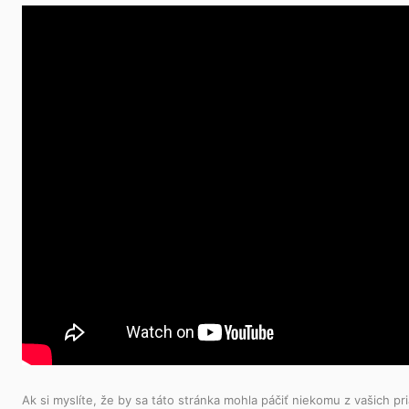
Ak si myslíte, že by sa táto stránka mohla páčiť niekomu z vašich pri