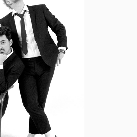
Opasky a traky
Smokingové pásy
Dáždniky