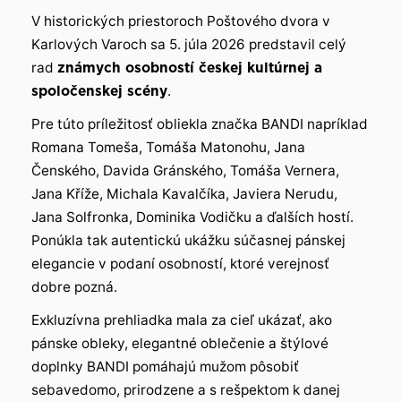
V historických priestoroch Poštového dvora v
Karlových Varoch sa 5. júla 2026 predstavil celý
rad
známych osobností českej kultúrnej a
spoločenskej scény
.
Pre túto príležitosť obliekla značka BANDI napríklad
Romana Tomeša, Tomáša Matonohu, Jana
Čenského, Davida Gránského, Tomáša Vernera,
Jana Kříže, Michala Kavalčíka, Javiera Nerudu,
Jana Solfronka, Dominika Vodičku a ďalších hostí.
Ponúkla tak autentickú ukážku súčasnej pánskej
elegancie v podaní osobností, ktoré verejnosť
dobre pozná.
Exkluzívna prehliadka mala za cieľ ukázať, ako
pánske obleky, elegantné oblečenie a štýlové
doplnky BANDI pomáhajú mužom pôsobiť
sebavedomo, prirodzene a s rešpektom k danej