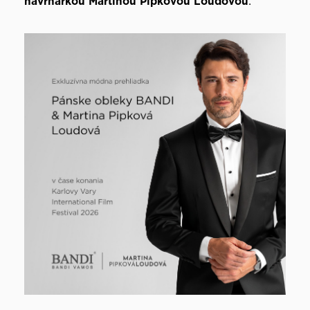
návrhárkou Martinou Pipkovou Loudovou
.