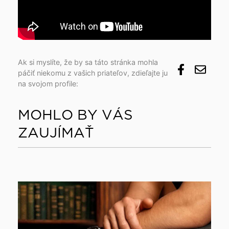
Ak si myslíte, že by sa táto stránka mohla
páčiť niekomu z vašich priateľov, zdieľajte ju
na svojom profile:
MOHLO BY VÁS
ZAUJÍMAŤ