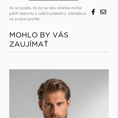
Ak si myslíte, že by sa táto stránka mohla
páčiť niekomu z vašich priateľov, zdieľajte ju
na svojom profile:
MOHLO BY VÁS
ZAUJÍMAŤ