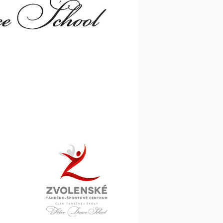
Opasky a traky
Smokingové pásy
Dáždniky