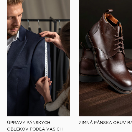
ÚPRAVY PÁNSKYCH
ZIMNÁ PÁNSKA OBUV B
OBLEKOV PODĽA VAŠICH