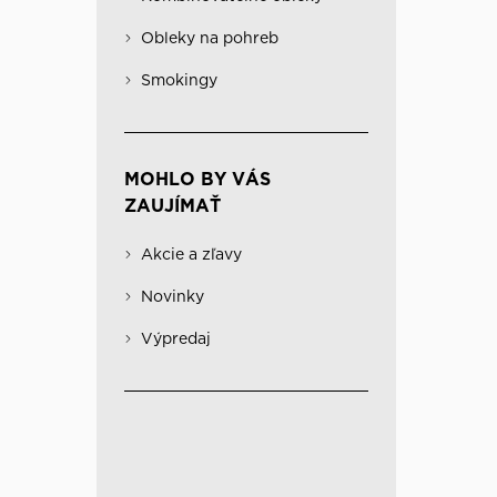
Obleky na pohreb
Kabáty
Významné
Obleky na pohreb
Kombinovateľné obleky
Spodná bielizeň
Smokingy
MOHLO BY VÁS
ZAUJÍMAŤ
Akcie a zľavy
Novinky
Výpredaj