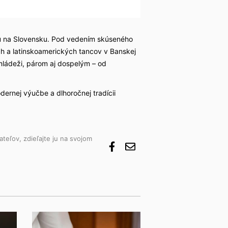
u na Slovensku. Pod vedením skúseného
h a latinskoamerických tancov v Banskej
mládeži, párom aj dospelým – od
ernej výučbe a dlhoročnej tradícii
ateľov, zdieľajte ju na svojom