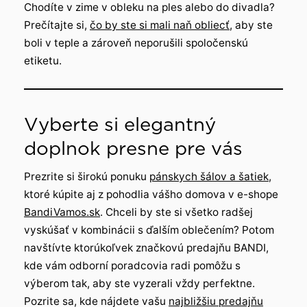
Chodíte v zime v obleku na ples alebo do divadla?
Prečítajte si,
čo by ste si mali naň obliecť
, aby ste
boli v teple a zároveň neporušili spoločenskú
etiketu.
Vyberte si elegantný
doplnok presne pre vás
Prezrite si širokú ponuku
pánskych šálov a šatiek
,
ktoré kúpite aj z pohodlia vášho domova v e-shope
BandiVamos.sk
. Chceli by ste si všetko radšej
vyskúšať v kombinácii s ďalším oblečením? Potom
navštívte ktorúkoľvek značkovú predajňu BANDI,
kde vám odborní poradcovia radi pomôžu s
výberom tak, aby ste vyzerali vždy perfektne.
Pozrite sa, kde nájdete vašu
najbližšiu predajňu