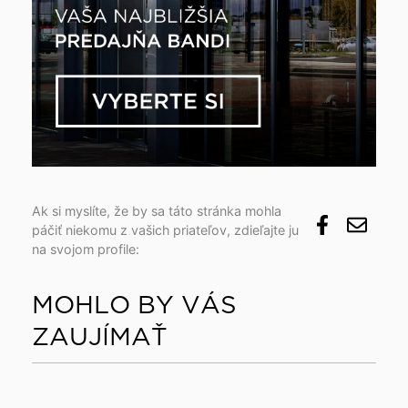
Ak si myslíte, že by sa táto stránka mohla
páčiť niekomu z vašich priateľov, zdieľajte ju
na svojom profile:
MOHLO BY VÁS
ZAUJÍMAŤ