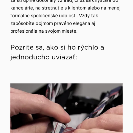
zaistí úplne dokonalý vzhľad, či už sa chystáte do
kancelárie, na stretnutie s klientom alebo na menej
formálne spoločenské udalosti. Vždy tak
zapôsobíte dojmom pravého elegána aj
profesionála na svojom mieste.
Pozrite sa, ako si ho rýchlo a
jednoducho uviazať: