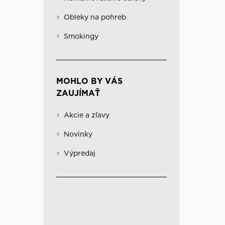
Obleky na pohreb
Kabáty
Významné
Obleky na pohreb
Kombinovateľné obleky
Spodná bielizeň
Smokingy
MOHLO BY VÁS
ZAUJÍMAŤ
Akcie a zľavy
Novinky
Výpredaj