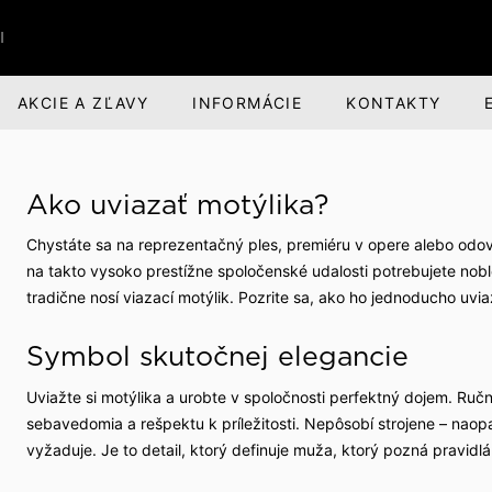
I
AKCIE A ZĽAVY
INFORMÁCIE
KONTAKTY
RI
BANDI BRANDS
KARIÉRA
Ako uviazať motýlika?
nská obuv
nská zodpovednosť
Darčeky pre mužov
O spoločnosti
Chystáte sa na reprezentačný ples, premiéru v opere alebo od
voľný čas
evízia a divadlo
Parfumová rada Aprimé 
Voľné pracovné miesta
na takto vysoko prestížne spoločenské udalosti potrebujete no
Men
tradične nosí viazací motýlik. Pozrite sa, ako ho jednoducho uvia
buv
ehliadky
Benefity pre zamestnan
Caffé BANDI
Symbol skutočnej elegancie
Caffé Set BANDI
ivosť o obuv
školy
Uviažte si motýlika a urobte v spoločnosti perfektný dojem. Ručn
sebavedomia a rešpektu k príležitosti. Nepôsobí strojene – naopak
k obuvi
spoločnosti
vyžaduje. Je to detail, ktorý definuje muža, ktorý pozná pravidl
 sme