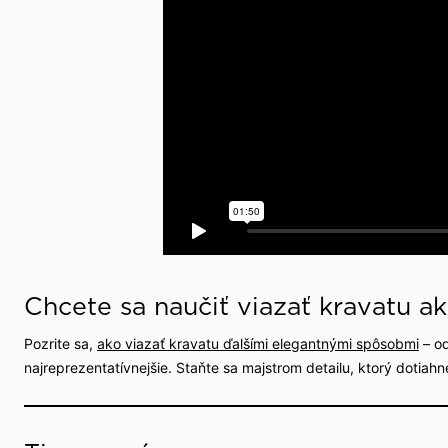
Chcete sa naučiť viazať kravatu ak
Pozrite sa,
ako viazať kravatu ďalšími elegantnými spôsobmi
– od
najreprezentatívnejšie. Staňte sa majstrom detailu, ktorý dotiahne