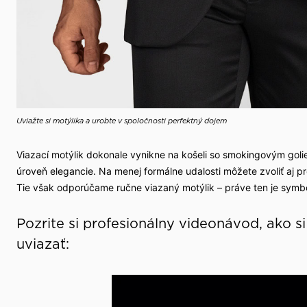
Uviažte si motýlika a urobte v spoločnosti perfektný dojem
Viazací motýlik dokonale vynikne na košeli so smokingovým golie
úroveň elegancie. Na menej formálne udalosti môžete zvoliť aj 
Tie však odporúčame ručne viazaný motýlik – práve ten je symb
Pozrite si profesionálny videonávod, ako s
uviazať: