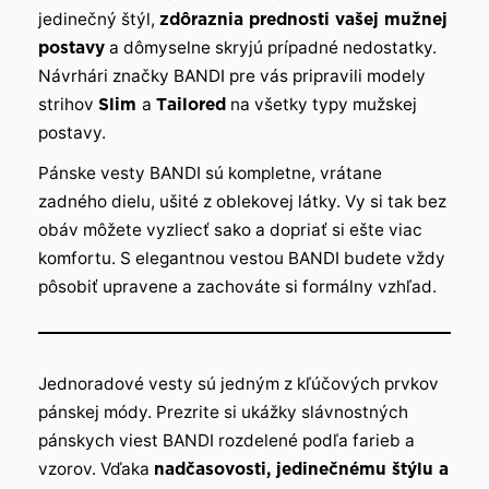
jedinečný štýl,
zdôraznia prednosti vašej mužnej
postavy
a dômyselne skryjú prípadné nedostatky.
Návrhári značky BANDI pre vás pripravili modely
strihov
Slim
a
Tailored
na všetky typy mužskej
postavy.
Pánske vesty BANDI sú kompletne, vrátane
zadného dielu, ušité z oblekovej látky. Vy si tak bez
obáv môžete vyzliecť sako a dopriať si ešte viac
komfortu. S elegantnou vestou BANDI budete vždy
pôsobiť upravene a zachováte si formálny vzhľad.
Jednoradové vesty sú jedným z kľúčových prvkov
pánskej módy. Prezrite si ukážky slávnostných
pánskych viest BANDI rozdelené podľa farieb a
vzorov. Vďaka
nadčasovosti, jedinečnému štýlu a