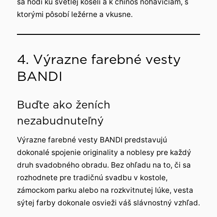
sa hodí ku svetlej košeli a k chinos nohaviciam, s
ktorými pôsobí ležérne a vkusne.
4. Výrazne farebné vesty
BANDI
Buďte ako ženích
nezabudnuteľný
Výrazne farebné vesty BANDI predstavujú
dokonalé spojenie originality a noblesy pre každý
druh svadobného obradu. Bez ohľadu na to, či sa
rozhodnete pre tradičnú svadbu v kostole,
zámockom parku alebo na rozkvitnutej lúke, vesta
sýtej farby dokonale osvieži váš slávnostný vzhľad.