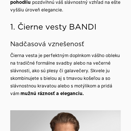
pohodliu
pozdvihnú váš slávnostný vzhľad na ešte
vyššiu úroveň elegancie.
1. Čierne vesty BANDI
Nadčasová vznešenosť
Čierna vesta je perfektným doplnkom vášho obleku
na tradičné formálne svadby alebo na večerné
slávnosti, ako sú plesy či galavečery. Skvele ju
skombinujete s bielou aj s tmavou košeľou a so
slávnostnou kravatou alebo s motýlikom a pridá
vám
mužnú ráznosť a eleganciu.