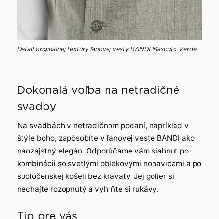
Detail originálnej textúry ľanovej vesty BANDI Mascuto Verde
Dokonalá voľba na netradičné
svadby
Na svadbách v netradičnom podaní, napríklad v
štýle boho, zapôsobíte v ľanovej veste BANDI ako
naozajstný elegán. Odporúčame vám siahnuť po
kombinácii so svetlými oblekovými nohavicami a po
spoločenskej košeli bez kravaty. Jej golier si
nechajte rozopnutý a vyhrňte si rukávy.
Tip pre vás