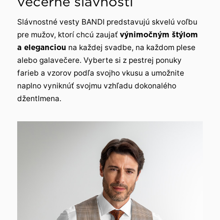
večerné slávnosti
Slávnostné vesty BANDI predstavujú skvelú voľbu
pre mužov, ktorí chcú zaujať
výnimočným štýlom
a eleganciou
na každej svadbe, na každom plese
alebo galavečere. Vyberte si z pestrej ponuky
farieb a vzorov podľa svojho vkusu a umožnite
naplno vyniknúť svojmu vzhľadu dokonalého
džentlmena.