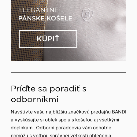
Príďte sa poradiť s
odborníkmi
Navštívte vašu najbližšiu z
načkovú predajňu BANDI
a vyskúšajte si oblek spolu s košeľou aj všetkými
doplnkami. Odborní poradcovia vám ochotne
pomôžu s voľbou správnej veľkosti oblečenia.