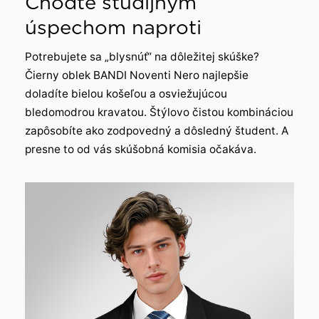
Choďte študijným
úspechom naproti
Potrebujete sa „blysnúť“ na dôležitej skúške?
Čierny oblek BANDI Noventi Nero najlepšie
doladíte bielou košeľou a osviežujúcou
bledomodrou kravatou. Štýlovo čistou kombináciou
zapôsobíte ako zodpovedný a dôsledný študent. A
presne to od vás skúšobná komisia očakáva.