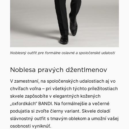
Noblesný outfit pre formálne oslavné a spoločenské udalosti
Noblesa pravých džentlmenov
V zamestnaní, na spoločenských udalostiach aj vo
chvíľach voľna – pri všetkých týchto príležitostiach
skvele zapôsobíte v elegantných kožených
„oxfordkách“ BANDI. Na formálnejšie a večerné
podujatia si zvoľte čierny variant. Skvele doladí
slávnostný outfit s tmavým oblekom a umožní vašej
osobnosti vyniknúť.