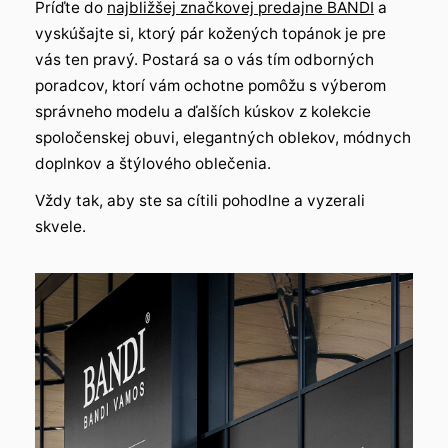
Príďte do
najbližšej značkovej predajne BANDI
a
vyskúšajte si, ktorý pár kožených topánok je pre
vás ten pravý. Postará sa o vás tím odborných
poradcov, ktorí vám ochotne pomôžu s výberom
správneho modelu a ďalších kúskov z kolekcie
spoločenskej obuvi, elegantných oblekov, módnych
doplnkov a štýlového oblečenia.
Vždy tak, aby ste sa cítili pohodlne a vyzerali
skvele.