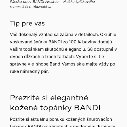
Pánska obuv BANDI Aresteo – ukážka špičkového
remeselného obuvníctva
Tip pre vás
Váš dokonalý vzhľad sa začína v detailoch. Okrúhle
voskované šnúrky BANDI zo 100 % bavlny dodajú
vašim topánkam skutočnú eleganciu. Sú dostupné v
dvoch dĺžkach a troch farbách. Vyberte si tie
správne v e-shope
BandiVamos.sk
a majte vždy po
ruke náhradný pár.
Prezrite si elegantné
kožené topánky BANDI
Pozrite si aktuálnu ponuku kožených šnurovacích
topánok BANDI navrhnutých s moderným dizajnom