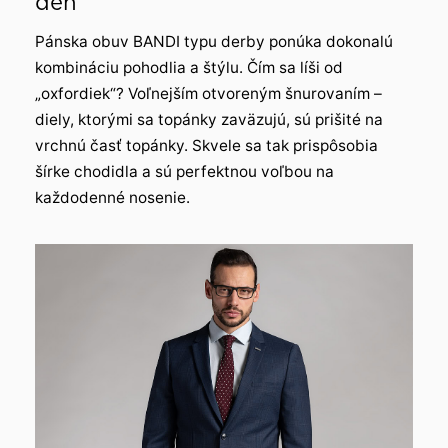
deň
Pánska obuv BANDI typu derby ponúka dokonalú
kombináciu pohodlia a štýlu. Čím sa líši od
„oxfordiek“? Voľnejším otvoreným šnurovaním –
diely, ktorými sa topánky zaväzujú, sú prišité na
vrchnú časť topánky. Skvele sa tak prispôsobia
šírke chodidla a sú perfektnou voľbou na
každodenné nosenie.