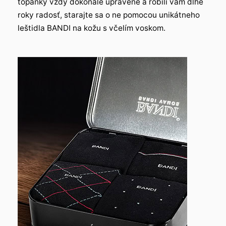
topánky vždy dokonale upravené a robili vám dlhé
roky radosť, starajte sa o ne pomocou unikátneho
leštidla BANDI na kožu s včelím voskom.