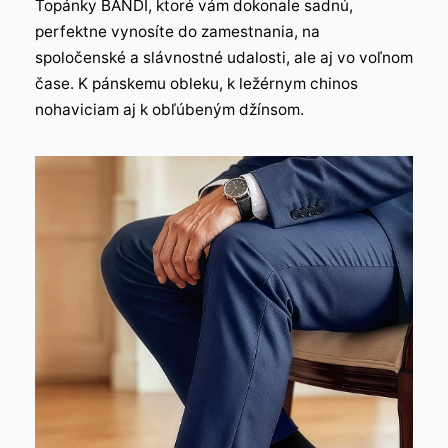
Topánky BANDI, ktoré vám dokonale sadnú,
perfektne vynosíte do zamestnania, na
spoločenské a slávnostné udalosti, ale aj vo voľnom
čase. K pánskemu obleku, k ležérnym chinos
nohaviciam aj k obľúbeným džínsom.