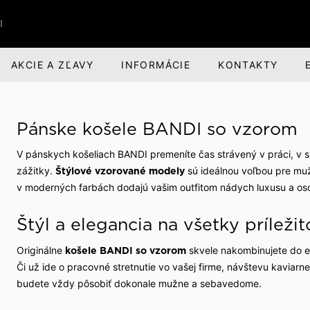
I
AKCIE A ZĽAVY
INFORMÁCIE
KONTAKTY
RI
BANDI BRANDS
KARIÉRA
Pánske košele BANDI so vzorom
nská obuv
nská zodpovednosť
Darčeky pre mužov
O spoločnosti
V pánskych košeliach BANDI premeníte čas strávený v práci, v
voľný čas
evízia a divadlo
Parfumová rada Aprimé 
Voľné pracovné miesta
zážitky.
sú ideálnou voľbou pre muž
Štýlové vzorované modely
Men
v moderných farbách dodajú vašim outfitom nádych luxusu a o
buv
ehliadky
Benefity pre zamestnan
Caffé BANDI
Štýl a elegancia na všetky príležit
Caffé Set BANDI
ivosť o obuv
školy
Originálne
skvele nakombinujete do ele
košele BANDI so vzorom
Či už ide o pracovné stretnutie vo vašej firme, návštevu kaviarne
k obuvi
spoločnosti
budete vždy pôsobiť dokonale mužne a sebavedome.
 sme