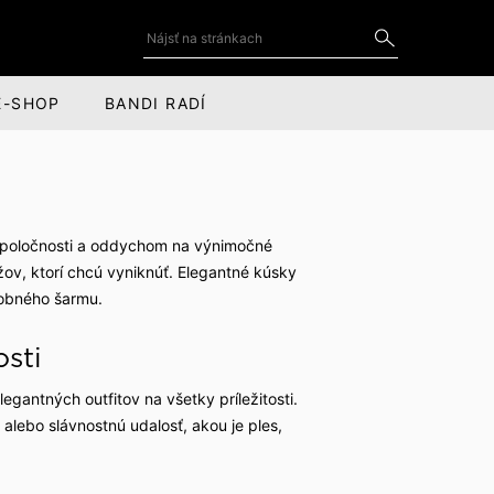
E-SHOP
BANDI RADÍ
DOPLNKY
SOCIÁLNE SIETE
Kravaty a motýliky
YouTube
 spoločnosti a oddychom na výnimočné
for
Kravatové spony
LinkedIn
ov, ktorí chcú vyniknúť. Elegantné kúsky
sobného šarmu.
cov
Manžetové gombíky
Instagram
osti
Vreckovky do saka
Facebook
Kožené doplnky
gantných outfitov na všetky príležitosti.
 alebo slávnostnú udalosť, akou je ples,
Šály, čiapky a rukavice
Obaly na oblek