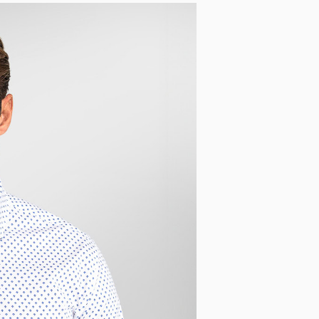
Opasky a traky
Smokingové pásy
Dáždniky