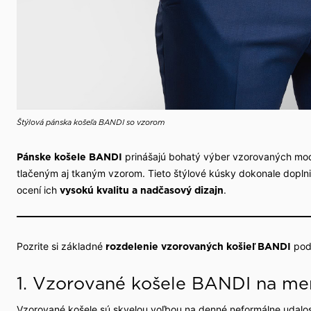
Štýlová pánska košeľa BANDI so vzorom
prinášajú bohatý výber vzorovaných mode
Pánske košele BANDI
tlačeným aj tkaným vzorom. Tieto štýlové kúsky dokonale dopl
ocení ich
.
vysokú kvalitu a nadčasový dizajn
Pozrite si základné
podľ
rozdelenie vzorovaných košieľ BANDI
1. Vzorované košele BANDI na men
Vzorované košele sú skvelou voľbou na denné neformálne udalosti