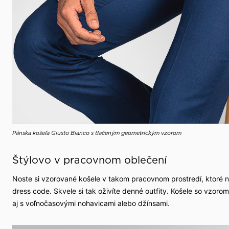
Pánska košeľa Giusto Bianco s tlačeným geometrickým vzorom
Štýlovo v pracovnom oblečení
Noste si vzorované košele v takom pracovnom prostredí, ktoré 
dress code. Skvele si tak oživíte denné outfity. Košele so vzoro
aj s voľnočasovými nohavicami alebo džínsami.