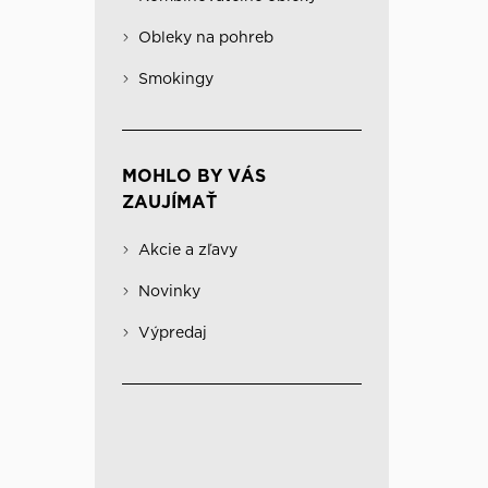
Obleky na pohreb
Kabáty
Významné
Obleky na pohreb
Kombinovateľné obleky
Spodná bielizeň
Smokingy
MOHLO BY VÁS
ZAUJÍMAŤ
Akcie a zľavy
Novinky
Výpredaj