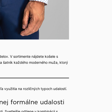
lov. V sortimente nájdete košele s
nia šatník každého moderného muža, ktorý
a využitia na rozličných typoch udalostí.
ej formálne udalosti
. Svetlejšie odtiene v kombinácii s