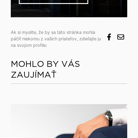
Ak si myslíte, že by sa táto stránka mohla
páčiť niekomu z vašich priateľov, zdieľajte ju
na svojom profile:
MOHLO BY VÁS
ZAUJÍMAŤ