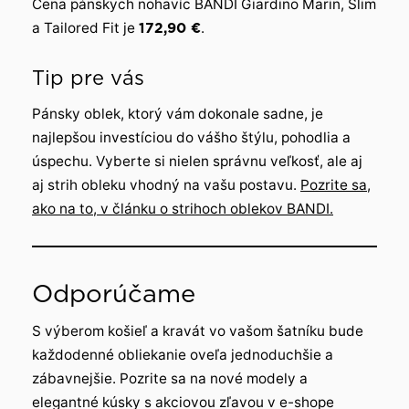
Cena pánskych nohavíc BANDI Giardino Marin, Slim
a Tailored Fit je
172,90 €
.
Tip pre vás
Pánsky oblek, ktorý vám dokonale sadne, je
najlepšou investíciou do vášho štýlu, pohodlia a
úspechu. Vyberte si nielen správnu veľkosť, ale aj
aj strih obleku vhodný na vašu postavu.
Pozrite sa,
ako na to, v článku o strihoch oblekov BANDI.
Odporúčame
S výberom košieľ a kravát vo vašom šatníku bude
každodenné obliekanie oveľa jednoduchšie a
zábavnejšie. Pozrite sa na nové modely a
elegantné kúsky s akciovou zľavou v e-shope