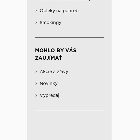
Obleky na pohreb
Kabáty
Významné
Obleky na pohreb
Kombinovateľné obleky
Spodná bielizeň
Smokingy
MOHLO BY VÁS
ZAUJÍMAŤ
Akcie a zľavy
Novinky
Výpredaj