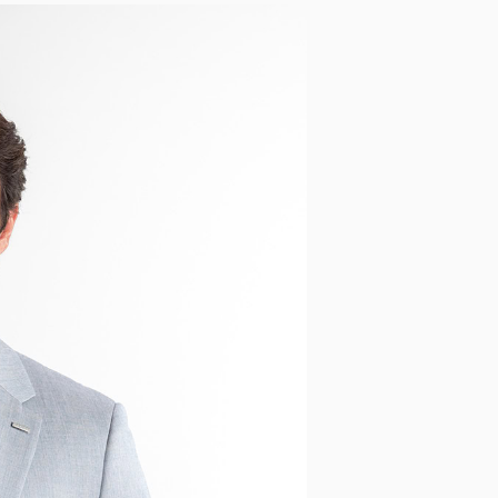
Opasky a traky
Smokingové pásy
Dáždniky