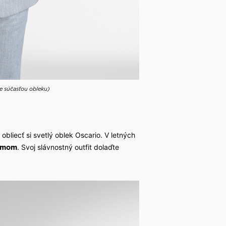
je súčasťou obleku)
obliecť si svetlý oblek Oscario. V letných
. Svoj slávnostný outfit dolaďte
ojmom