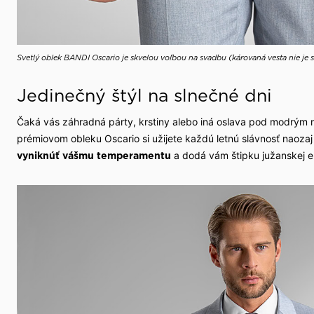
Svetlý oblek BANDI Oscario je skvelou voľbou na svadbu (károvaná vesta nie je 
Jedinečný štýl na slnečné dni
Čaká vás záhradná párty, krstiny alebo iná oslava pod modrým
prémiovom obleku Oscario si užijete každú letnú slávnosť naoz
a dodá vám štipku južanskej e
vyniknúť vášmu temperamentu