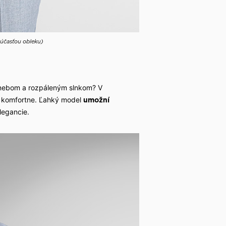
súčasťou obleku)
 nebom a rozpáleným slnkom? V
aj komfortne. Ľahký model
umožní
legancie.