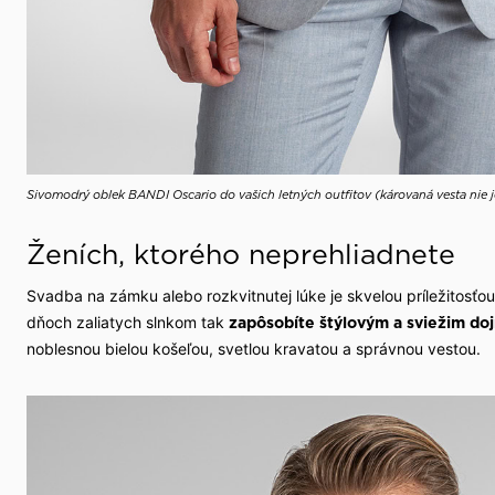
Sivomodrý oblek BANDI Oscario do vašich letných outfitov (károvaná vesta nie 
Ženích, ktorého neprehliadnete
Svadba na zámku alebo rozkvitnutej lúke je skvelou príležitosťou 
dňoch zaliatych slnkom tak
zapôsobíte štýlovým a
sviežim d
noblesnou bielou košeľou, svetlou kravatou a správnou vestou.