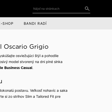
E-SHOP
BANDI RADÍ
DOPLNKY
SOCIÁLNE SIETE
 Oscario Grigio
Kravaty a motýliky
YouTube
skúšajte osviežujúci štýl a pohodlie
for
Kravatové spony
LinkedIn
osivý model stvorený na dni plné slnka
.
ýle Business Casual
cov
Manžetové gombíky
Instagram
u
Vreckovky do saka
Facebook
Kožené doplnky
ť dokonalú postavu. Veľkosť nohavíc a saka
 si zo strihov Slim a Tailored Fit pre
Šály, čiapky a rukavice
Obaly na oblek