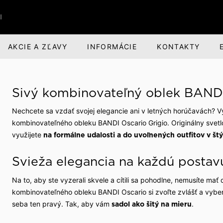
I
AKCIE A ZĽAVY
INFORMÁCIE
KONTAKTY
RI
BANDI BRANDS
KARIÉRA
Sivý kombinovateľný oblek BANDI
nská obuv
nská zodpovednosť
Darčeky pre mužov
O spoločnosti
Nechcete sa vzdať svojej elegancie ani v letných horúčavách? Vy
voľný čas
evízia a divadlo
Parfumová rada Aprimé 
Voľné pracovné miesta
kombinovateľného obleku BANDI Oscario Grigio. Originálny svetl
Men
využijete
na formálne udalosti a do uvoľnených outfitov v št
buv
ehliadky
Benefity pre zamestnan
Caffé BANDI
Svieža elegancia na každú postav
Caffé Set BANDI
ivosť o obuv
školy
Na to, aby ste vyzerali skvele a cítili sa pohodlne, nemusíte ma
kombinovateľného obleku BANDI Oscario si zvoľte zvlášť a vyberte
k obuvi
spoločnosti
seba ten pravý. Tak, aby vám
.
sadol ako šitý na mieru
 sme