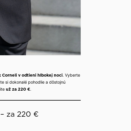
. Vyberte
 Corneli v odtieni hlbokej noci
jte si dokonalé pohodlie a dôstojnú
ite
.
už za 220 €
– za 220 €