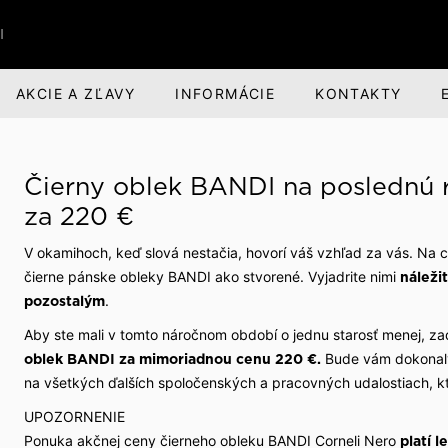
I
AKCIE A ZĽAVY
INFORMÁCIE
KONTAKTY
RI
BANDI BRANDS
KARIÉRA
Čierny oblek BANDI na poslednú r
nská obuv
nská zodpovednosť
Darčeky pre mužov
O spoločnosti
za 220 €
voľný čas
evízia a divadlo
Parfumová rada Aprimé 
Voľné pracovné miesta
V okamihoch, keď slová nestačia, hovorí váš vzhľad za vás. Na c
Men
čierne pánske obleky BANDI ako stvorené. Vyjadrite nimi
náleži
buv
ehliadky
Benefity pre zamestnan
Caffé BANDI
.
pozostalým
Aby ste mali v tomto náročnom období o jednu starosť menej, za
Caffé Set BANDI
ivosť o obuv
školy
Bude vám dokonalým
oblek BANDI za mimoriadnou cenu 220 €.
na všetkých ďalších spoločenských a pracovných udalostiach, kt
k obuvi
spoločnosti
UPOZORNENIE
 sme
Ponuka akčnej ceny čierneho obleku BANDI Corneli Nero
platí 