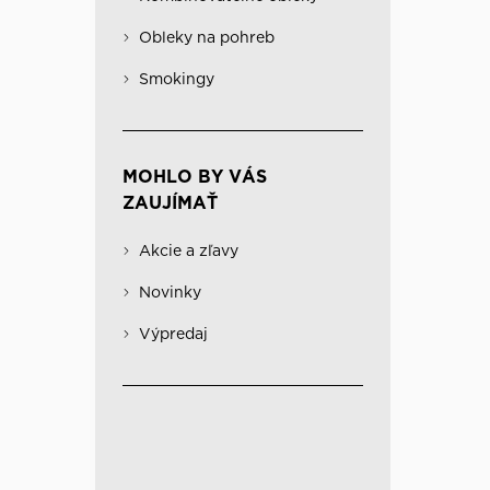
Obleky na pohreb
Kabáty
Významné
Obleky na pohreb
Kombinovateľné obleky
Spodná bielizeň
Smokingy
MOHLO BY VÁS
ZAUJÍMAŤ
Akcie a zľavy
Novinky
Výpredaj