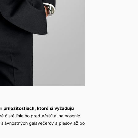
ch
príležitostiach, ktoré si vyžadujú
é čisté línie ho predurčujú aj na nosenie
d slávnostných galavečerov a plesov až po