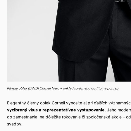
Pánsky oblek BANDI Corneli Nero – príklad správneho outfitu na pohreb
Elegantný čierny oblek Corneli vynosíte aj pri ďalších významný
. Jeho modern
vycibrený vkus a
reprezentatívne vystupovanie
do zamestnania, na dôležité rokovania či spoločenské akcie – o
svadby.