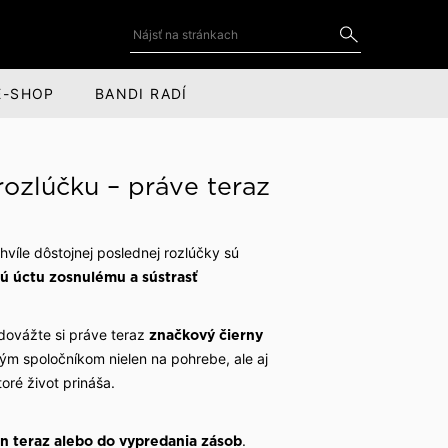
E-SHOP
BANDI RADÍ
DOPLNKY
SOCIÁLNE SIETE
ozlúčku – práve teraz
Kravaty a motýliky
YouTube
for
Kravatové spony
LinkedIn
hvíle dôstojnej poslednej rozlúčky sú
tú úctu zosnulému a sústrasť
cov
Manžetové gombíky
Instagram
Vreckovky do saka
Facebook
dovážte si práve teraz
značkový čierny
Kožené doplnky
 spoločníkom nielen na pohrebe, ale aj
oré život prináša.
Šály, čiapky a rukavice
Obaly na oblek
.
len teraz alebo do vypredania zásob