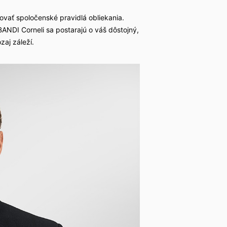
vať spoločenské pravidlá obliekania.
BANDI Corneli sa postarajú o váš dôstojný,
aj záleží.