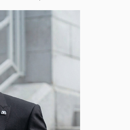
Opasky a traky
Smokingové pásy
Dáždniky