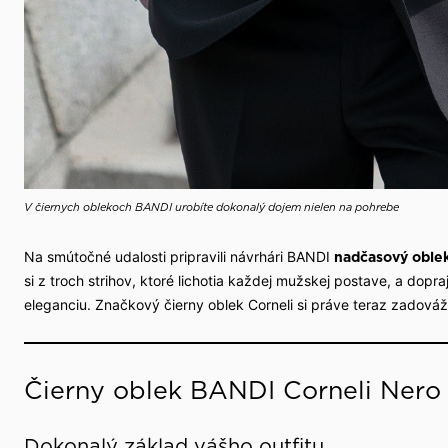
V čiernych oblekoch BANDI urobíte dokonalý dojem nielen na pohrebe
Na smútočné udalosti pripravili návrhári BANDI
nadčasový oblek
si z troch strihov, ktoré lichotia každej mužskej postave, a dopra
eleganciu. Značkový čierny oblek Corneli si práve teraz zadováž
Čierny oblek BANDI Corneli Nero 
Dokonalý základ vášho outfitu