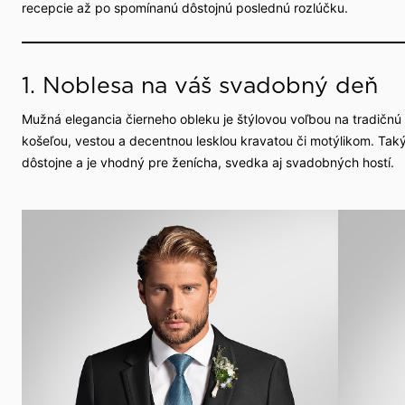
recepcie až po spomínanú dôstojnú poslednú rozlúčku.
1. Noblesa na váš svadobný deň
Mužná elegancia čierneho obleku je štýlovou voľbou na tradičnú 
košeľou, vestou a decentnou lesklou kravatou či motýlikom. Taký
dôstojne a je vhodný pre ženícha, svedka aj svadobných hostí.