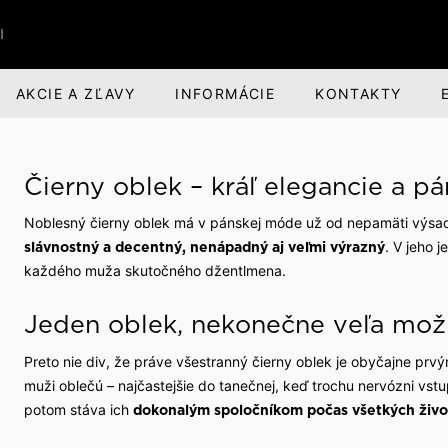
I
AKCIE A ZĽAVY
INFORMÁCIE
KONTAKTY
RI
BANDI BRANDS
KARIÉRA
Čierny oblek – kráľ elegancie a p
nská obuv
nská zodpovednosť
Darčeky pre mužov
O spoločnosti
Noblesný čierny oblek má v pánskej móde už od nepamäti výsa
voľný čas
evízia a divadlo
Parfumová rada Aprimé 
Voľné pracovné miesta
. V jeho j
slávnostný a decentný, nenápadný aj veľmi výrazný
Men
každého muža skutočného džentlmena.
buv
ehliadky
Benefity pre zamestnan
Caffé BANDI
Jeden oblek, nekonečne veľa mož
Caffé Set BANDI
ivosť o obuv
školy
Preto nie div, že práve všestranný čierny oblek je obyčajne pr
muži oblečú – najčastejšie do tanečnej, keď trochu nervózni vst
k obuvi
spoločnosti
potom stáva ich
dokonalým spoločníkom počas všetkých živo
 sme