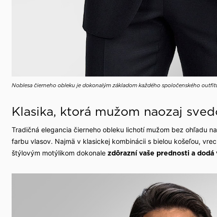
Noblesa čierneho obleku je dokonalým základom každého spoločenského outfit
Klasika, ktorá mužom naozaj sved
Tradičná elegancia čierneho obleku lichotí mužom bez ohľadu na i
farbu vlasov. Najmä v klasickej kombinácii s bielou košeľou, vre
štýlovým motýlikom dokonale
zdôrazní vaše prednosti a dod