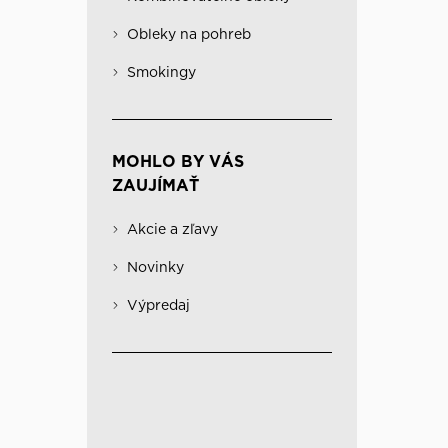
Obleky na pohreb
Kabáty
Významné
Obleky na pohreb
Kombinovateľné obleky
Spodná bielizeň
Smokingy
MOHLO BY VÁS
ZAUJÍMAŤ
Akcie a zľavy
Novinky
Výpredaj