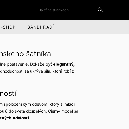
E-SHOP
BANDI RADÍ
DOPLNKY
SOCIÁLNE SIETE
ánskeho šatníka
Kravaty a motýliky
YouTube
dné postavenie. Dokáže byť
elegantný,
for
Kravatové spony
LinkedIn
ednoduchosti sa ukrýva sila, ktorá robí z
cov
Manžetové gombíky
Instagram
ností
Vreckovky do saka
Facebook
Kožené doplnky
vým spoločenským odevom, ktorý si mladí
upujú do sveta dospelých. Čierny model sa
Šály, čiapky a rukavice
.
tných udalostí
Obaly na oblek