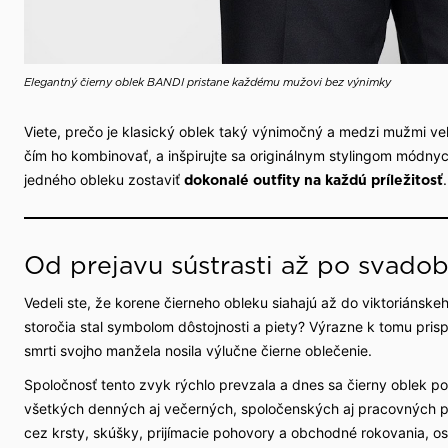
Elegantný čierny oblek BANDI pristane každému mužovi bez výnimky
Viete, prečo je klasický oblek taký výnimočný a medzi mužmi veľm
čím ho kombinovať, a inšpirujte sa originálnym stylingom módny
jedného obleku zostaviť
.
dokonalé outfity na každú príležitosť
Od prejavu sústrasti až po svadob
Vedeli ste, že korene čierneho obleku siahajú až do viktoriánskeh
storočia stal symbolom dôstojnosti a piety? Výrazne k tomu prisp
smrti svojho manžela nosila výlučne čierne oblečenie.
Spoločnosť tento zvyk rýchlo prevzala a dnes sa čierny oblek p
všetkých denných aj večerných, spoločenských aj pracovných p
cez krsty, skúšky, prijímacie pohovory a obchodné rokovania, os