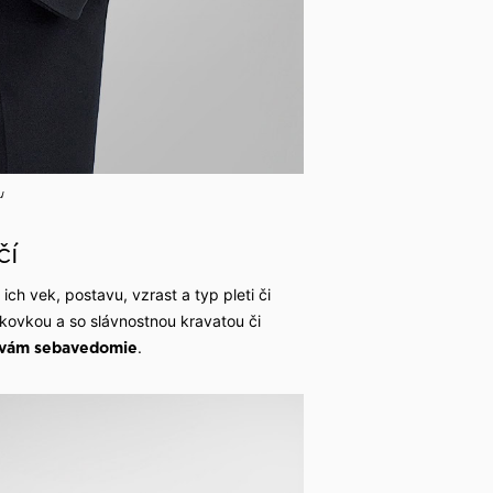
u
čí
ch vek, postavu, vzrast a typ pleti či
ckovkou a so slávnostnou kravatou či
.
á vám sebavedomie