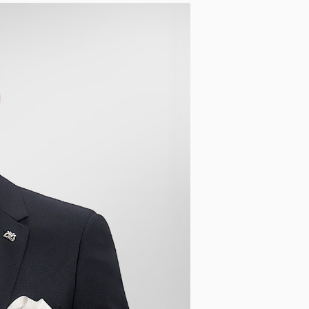
Opasky a traky
Smokingové pásy
Dáždniky