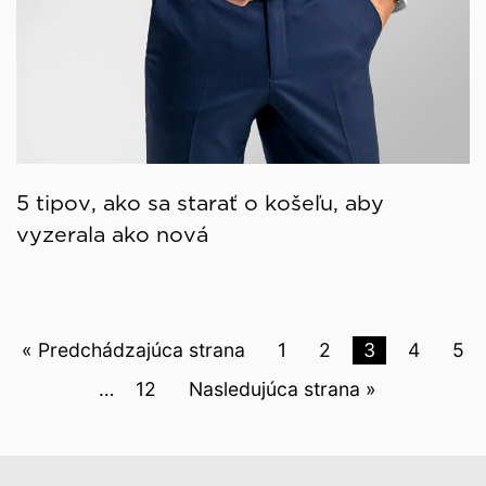
5 tipov, ako sa starať o košeľu, aby
vyzerala ako nová
« Predchádzajúca strana
1
2
3
4
5
…
12
Nasledujúca strana »